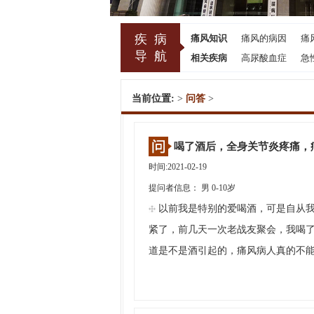
疾病
痛风知识
痛风的病因
痛
导航
相关疾病
高尿酸血症
急
当前位置:
>
问答
>
喝了酒后，全身关节炎疼痛，
时间:2021-02-19
提问者信息： 男 0-10岁
以前我是特别的爱喝酒，可是自从
紧了，前几天一次老战友聚会，我喝
道是不是酒引起的，痛风病人真的不