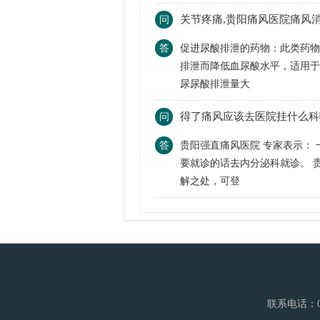
关节疼痛,贵阳痛风医院痛风
问
答
促进尿酸排泄的药物：此类药
排泄而降低血尿酸水平，适用于
尿尿酸排泄量大
得了痛风应该去医院挂什么科
问
答
贵阳强直痛风医院 专家表示：
要就诊的话去内分泌科就诊。 
解之处，可登
联系电话：0