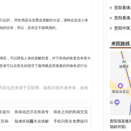
贵阳看痛
贵阳看痛
起的， 而饮酒是会加重血尿酸的分泌，酒精会促进人体
他的症状，所以，是肯定不能喝酒的。
贵阳中医
来院路线
高，可以降低人体的尿酸程度，对于疾病的恢复也有很大
患者可以在医生的指导下服用糖皮质激素的药物来进行治
内容信息来源于互联网，版权归原作者所有，如有
生提问
疾病动态尽在疾病专
病友之间的疾病交流
析百病
疑难疾病医生在线解
题
手机问医生免费提问
贵阳强直痛风
场斜对面)
答