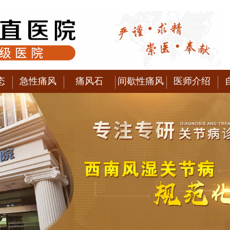
态
急性痛风
痛风石
间歇性痛风
医师介绍