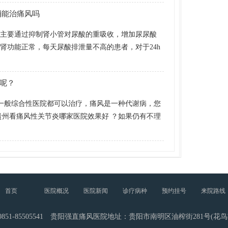
消能治痛风吗
物主要通过抑制肾小管对尿酸的重吸收，增加尿尿酸
肾功能正常，每天尿酸排泄量不高的患者，对于24h
呢？
 一般综合性医院都可以治疗，痛风是一种代谢病，您
贵州看痛风性关节炎哪家医院效果好 ？如果仍有不理
首页
医院概况
医院新闻
诊疗病种
预约挂号
来院路线
851-85505541 贵阳强直痛风医院地址：贵阳市南明区油榨街281号(花